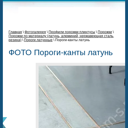
Главная
\
Фотогалерея
\
Профили порожки плинтусы
\
Порожки
\
Порожки по материалу (латунь, алюминий, нержавеющая сталь,
резина)
\
Пороги латунные
\
Пороги-канты латунь
ФОТО Пороги-канты латунь