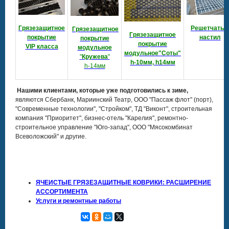
Решетчатый
Грязезащитное
Грязезащитное
Гряз
езащитное
настил
покрытие
покрытие
покрытие
VIP класса
модульное
модульное"Соты"
"
Кружева
"
h-10мм, h14мм
h-14мм
Нашими клиентами, которые уже подготовились к зиме,
являются Сбербанк, Мариинский Театр, ООО "Пассаж флот" (порт),
"Современные технологии", "Стройком", ТД "Виконт", строительная
компания "Приоритет", бизнес-отель "Карелия", ремонтно-
строительное управление "Юго-запад", ООО "Мясокомбинат
Всеволожский" и другие.
ЯЧЕИСТЫЕ ГРЯЗЕЗАЩИТНЫЕ КОВРИКИ: РАСШИРЕНИЕ
АССОРТИМЕНТА
Услуги и ремонтные работы