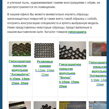
и уличная пыль, задерживаемая такими конструкциями с обуви, не
распространяется по помещению.
В нашем офисе Вы можете внимательно изучить образцы
грязезащитных покрытий (а также взять такой образец с собой),
получить консультацию специалиста и купить выбранную модель.
Ниже представлены некоторые образцы, представленные в
нашем выставочном зале. Каталог товаров
грязезащита
Грязезащитное
Резиновые
Грязезащитн
Грязезащитное
покрытие
коврики
покрытие
покрытие
модульное
h-12мм, 16мм,
модульное
модульное
"Антикаблук"
22мм
"
Антишпильк
"Волна"
h-10мм, 14мм,
h-9мм, 14мм,
h-10мм, 15мм,
15мм, 20мм
16мм
20мм