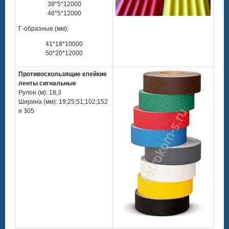
38*5*12000
46*5*12000
Г-образные (мм):
41*18*10000
50*20*12000
Противоскользящие клейкие
ленты сигнальные
Рулон (м): 18,3
Ширина (мм): 19;25;51;102;152
и 305