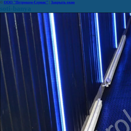
©
ООО "Петроком-Сервис"
|
Закрыть окно
soti-banya